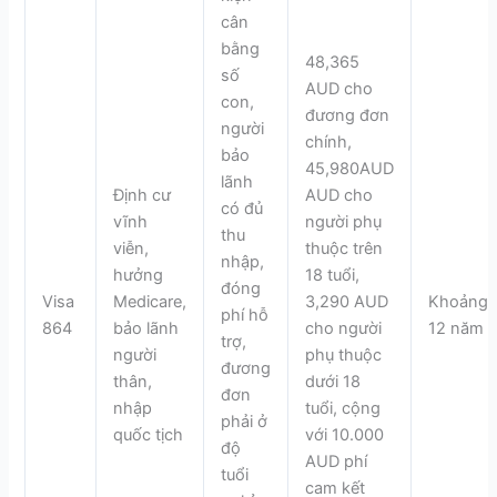
cân
bằng
48,365
số
AUD cho
con,
đương đơn
người
chính,
bảo
45,980AUD
lãnh
Định cư
AUD cho
có đủ
vĩnh
người phụ
thu
viễn,
thuộc trên
nhập,
hưởng
18 tuổi,
đóng
Visa
Medicare,
3,290 AUD
Khoảng
phí hỗ
864
bảo lãnh
cho người
12 năm
trợ,
người
phụ thuộc
đương
thân,
dưới 18
đơn
nhập
tuổi, cộng
phải ở
quốc tịch
với 10.000
độ
AUD phí
tuổi
cam kết