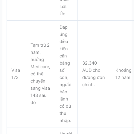
luật
Úc.
Đáp
ứng
điều
Tạm trú 2
kiện
năm,
cân
hưởng
bằng
32,340
Medicare,
Visa
số
AUD cho
Khoảng
có thể
173
con,
đương đơn
12 năm
chuyển
người
chính.
sang visa
bảo
143 sau
lãnh
đó
có đủ
thu
nhập.