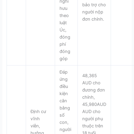
nghỉ
bảo trợ cho
hưu
người nộp
theo
đơn chính.
luật
Úc,
đóng
phí
đóng
góp
Đáp
48,365
ứng
AUD cho
điều
đương đơn
kiện
chính,
cân
45,980AUD
bằng
Định cư
AUD cho
số
vĩnh
người phụ
con,
viễn,
thuộc trên
người
hưởng
18 tuổi,