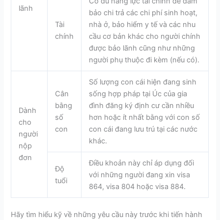
Có đủ năng lực tài chính để đảm
lãnh
bảo chi trả các chi phí sinh hoạt,
Tài
nhà ở, bảo hiểm y tế và các nhu
chính
cầu cơ bản khác cho người chính
được bảo lãnh cũng như những
người phụ thuộc đi kèm (nếu có).
Số lượng con cái hiện đang sinh
Cân
sống hợp pháp tại Úc của gia
bằng
đình đăng ký định cư cần nhiều
Dành
số
hơn hoặc ít nhất bằng với con số
cho
con
con cái đang lưu trú tại các nước
người
khác.
nộp
đơn
Điều khoản này chỉ áp dụng đối
Độ
với những người đang xin visa
tuổi
864, visa 804 hoặc visa 884.
Hãy tìm hiểu kỹ về những yêu cầu này trước khi tiến hành