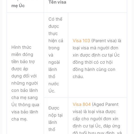
Tên visa
mẹ Úc
Có thể
được
thực
Visa 103
(Parent visa) là
hiện cả
Hình thức
loại visa mà người đơn
trong
miễn đóng
xin được định cư tại Úc
và
tiền bảo trợ
đồng thời có cơ hội
ngoài
được áp
đồng hành cùng con
lãnh
dụng đối với
cháu.
thổ
những người
nước
con bảo lãnh
Úc.
cha mẹ sang
Visa 804
(Aged Parent
Úc thông qua
Được
visa) là loại visa được
visa bảo lãnh
nộp tại
cấp cho người đơn xin
cha mẹ.
lãnh
định cư tại Úc, đáp ứng
thổ
độ tuổi hưu quy định, và