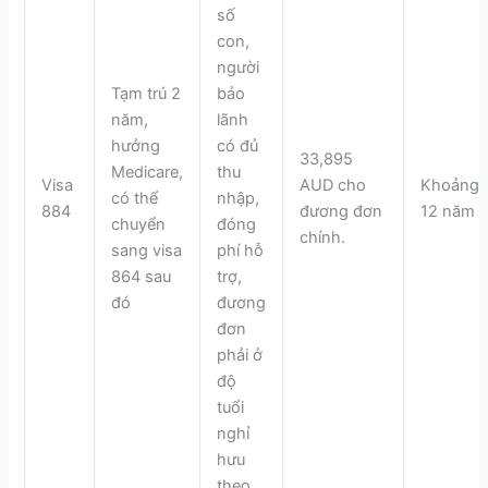
số
con,
người
Tạm trú 2
bảo
năm,
lãnh
hưởng
có đủ
33,895
Medicare,
thu
Visa
AUD cho
Khoảng
có thể
nhập,
884
đương đơn
12 năm
chuyển
đóng
chính.
sang visa
phí hỗ
864 sau
trợ,
đó
đương
đơn
phải ở
độ
tuổi
nghỉ
hưu
theo