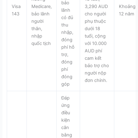
bảo
Visa
Medicare,
3,290 AUD
Khoảng
lãnh
143
bảo lãnh
cho người
12 năm
có đủ
người
phụ thuộc
thu
thân,
dưới 18
nhập,
nhập
tuổi, cộng
đóng
quốc tịch
với 10.000
phí hỗ
AUD phí
trợ,
cam kết
đóng
bảo trợ cho
phí
người nộp
đóng
đơn chính.
góp
Đáp
ứng
điều
kiện
cân
bằng