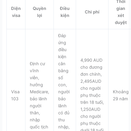
Thời
Diện
Quyền
Điều
gian
Chi phí
visa
lợi
kiện
xét
duyệt
Đáp
ứng
điều
kiện
4,990 AUD
Định cư
cân
cho đương
vĩnh
bằng
đơn chính,
viễn,
số
2,495AUD
hưởng
con,
cho người
Visa
Medicare,
người
Khoảng
phụ thuộc
103
bảo lãnh
bảo
29 năm
trên 18 tuổi,
người
lãnh
1,250AUD
thân,
có đủ
cho người
nhập
thu
phụ thuộc
quốc tịch
nhập,
dưới 18 tuổi