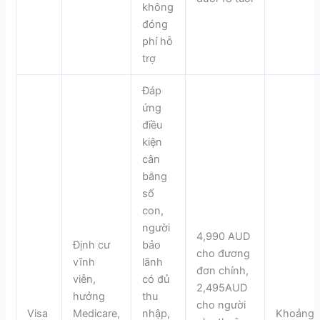
không
đóng
phí hỗ
trợ
Đáp
ứng
điều
kiện
cân
bằng
số
con,
người
4,990 AUD
Định cư
bảo
cho đương
vĩnh
lãnh
đơn chính,
viễn,
có đủ
2,495AUD
hưởng
thu
cho người
Visa
Medicare,
nhập,
Khoảng