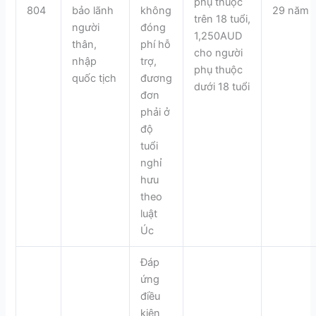
phụ thuộc
804
bảo lãnh
không
29 năm
trên 18 tuổi,
người
đóng
1,250AUD
thân,
phí hỗ
cho người
nhập
trợ,
phụ thuộc
quốc tịch
đương
dưới 18 tuổi
đơn
phải ở
độ
tuổi
nghỉ
hưu
theo
luật
Úc
Đáp
ứng
điều
kiện