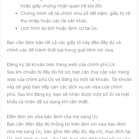
hoặc giấy chứng nhận quan hệ lứa đôi.
Chứng minh về tài chính như sổ tiết kiệm, giấy tờ về
thu nhập hoặc các tài sản khác.
Lịch trình du lịch hoặc định cư tại Úc.
Bạn cần đảm bảo tất cả các giấy tờ này đều đầy đủ và
chính xác để tránh thất bại trong quá trình xin visa.
Đăng ký tài khoản trên trang web của chính phủ Úc
Sau khi chuẩn bị đầy đủ hồ sơ, bạn cần truy cập vào trang
web của chính phủ Úc và đăng ký một tài khoản. Tài khoản
này sẽ giúp bạn tiếp cận các dịch vụ xin visa của chính
phủ. Sau khi đăng ký, bạn sẽ nhận được một số ID và mật
khẩu cá nhân để sử dụng khi cần thiết.
Điền đơn xin visa bảo lãnh cha mẹ sang Úc
Bạn cần điền đầy đủ thông tin trên đơn xin visa bảo lãnh
cha mẹ sang Úc, bao gồm tên đầy đủ, địa chỉ, mục đích tại
Úc, lịch trình du lịch... Sau đó, bạn cần đính kèm hồ sơ vào