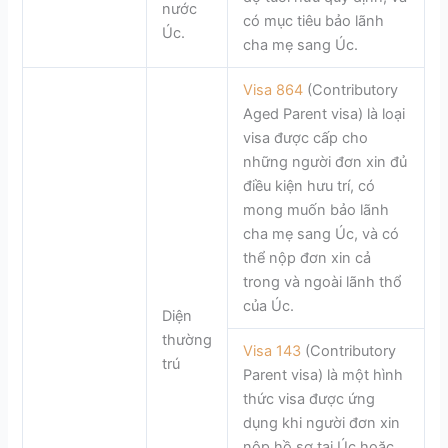
nước
có mục tiêu bảo lãnh
Úc.
cha mẹ sang Úc.
Visa 864
(Contributory
Aged Parent visa) là loại
visa được cấp cho
những người đơn xin đủ
điều kiện hưu trí, có
mong muốn bảo lãnh
cha mẹ sang Úc, và có
thể nộp đơn xin cả
trong và ngoài lãnh thổ
của Úc.
Diện
thường
Visa 143
(Contributory
trú
Parent visa) là một hình
thức visa được ứng
dụng khi người đơn xin
nộp hồ sơ tại Úc hoặc