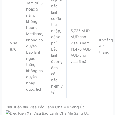
Người
Tạm trú 3
bảo
hoặc 5
lãnh
năm,
có đủ
không
thu
hưởng
nhập,
5,735 AUD
Medicare,
đóng
AUD cho
không có
Khoảng
Visa
phí
visa 3 năm,
quyền
4-5
870
bảo
11,470 AUD
bảo lãnh
tháng
lãnh,
AUD cho
người
đương
visa 5 năm
thân,
đơn
không có
có
quyền
bảo
nhập
hiểm y
quốc tịch
tế.
Điều Kiện Xin Visa Bảo Lãnh Cha Mẹ Sang Úc