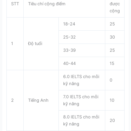
STT
Tiêu chí cộng điểm
được
cộng
18-24
25
25-32
30
1
Độ tuổi
33-39
25
40-44
15
6.0 IELTS cho mỗi
0
kỹ năng
7.0 IELTS cho mỗi
2
Tiếng Anh
10
kỹ năng
8.0 IELTS cho mỗi
20
kỹ năng