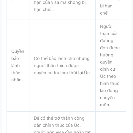
hạn của visa mà không bị
bị hạn
hạn chế.
.
chế.
Người
thân của
đương
đơn được
Quyền
hưởng
bảo
Có thể bảo lãnh cho những
quyền
lãnh
người thân thích được
định cư
thân
quyền cư trú tạm thời tại Úc.
Úc theo
nhân
hình thức
lao động
chuyên
môn
Để có thể trở thành công
dân chính thức của Úc,
người nộp visa cần hoàn tất