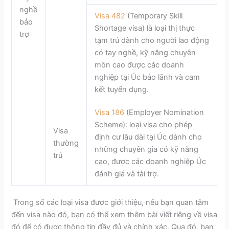
nghề
Visa 482
(Temporary Skill
bảo
Shortage visa) là loại thị thực
trợ
tạm trú dành cho người lao động
có tay nghề, kỹ năng chuyên
môn cao được các doanh
nghiệp tại Úc bảo lãnh và cam
kết tuyển dụng.
Visa 186
(Employer Nomination
Scheme): loại visa cho phép
Visa
định cư lâu dài tại Úc dành cho
thường
những chuyên gia có kỹ năng
trú
cao, được các doanh nghiệp Úc
đánh giá và tài trợ.
Trong số các loại visa được giới thiệu, nếu bạn quan tâm
đến visa nào đó, bạn có thể xem thêm bài viết riêng về visa
đó để có được thông tin đầy đủ và chính xác.
Qua đó, bạn