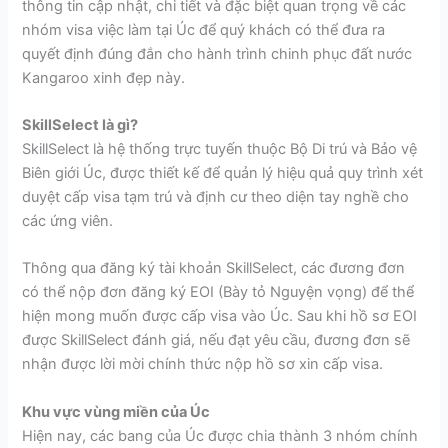
thông tin cập nhật, chi tiết và đặc biệt quan trọng về các
nhóm visa việc làm tại Úc để quý khách có thể đưa ra
quyết định đúng đắn cho hành trình chinh phục đất nước
Kangaroo xinh đẹp này.
SkillSelect là gì?
SkillSelect là hệ thống trực tuyến thuộc Bộ Di trú và Bảo vệ
Biên giới Úc, được thiết kế để quản lý hiệu quả quy trình xét
duyệt cấp visa tạm trú và định cư theo diện tay nghề cho
các ứng viên.
Thông qua đăng ký tài khoản SkillSelect, các đương đơn
có thể nộp đơn đăng ký EOI (Bày tỏ Nguyện vọng) để thể
hiện mong muốn được cấp visa vào Úc. Sau khi hồ sơ EOI
được SkillSelect đánh giá, nếu đạt yêu cầu, đương đơn sẽ
nhận được lời mời chính thức nộp hồ sơ xin cấp visa.
Khu vực vùng miền của Úc
Hiện nay, các bang của Úc được chia thành 3 nhóm chính