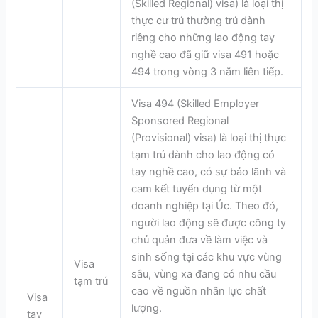
(Skilled Regional) visa) là loại thị
thực cư trú thường trú dành
riêng cho những lao động tay
nghề cao đã giữ visa 491 hoặc
494 trong vòng 3 năm liên tiếp.
Visa 494 (Skilled Employer
Sponsored Regional
(Provisional) visa) là loại thị thực
tạm trú dành cho lao động có
tay nghề cao, có sự bảo lãnh và
cam kết tuyển dụng từ một
doanh nghiệp tại Úc. Theo đó,
người lao động sẽ được công ty
chủ quản đưa về làm việc và
sinh sống tại các khu vực vùng
Visa
sâu, vùng xa đang có nhu cầu
tạm trú
cao về nguồn nhân lực chất
Visa
lượng.
tay