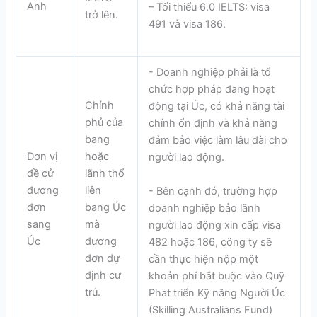
Anh
– Tối thiểu 6.0 IELTS: visa
trở lên.
491 và visa 186.
- Doanh nghiệp phải là tổ
chức hợp pháp đang hoạt
Chính
động tại Úc, có khả năng tài
phủ của
chính ổn định và khả năng
bang
đảm bảo việc làm lâu dài cho
Đơn vị
hoặc
người lao động.
đề cử
lãnh thổ
đương
liên
- Bên cạnh đó, trường hợp
đơn
bang Úc
doanh nghiệp bảo lãnh
sang
mà
người lao động xin cấp visa
Úc
đương
482 hoặc 186, công ty sẽ
đơn dự
cần thực hiện nộp một
định cư
khoản phí bắt buộc vào Quỹ
trú.
Phat triển Kỹ năng Người Úc
(Skilling Australians Fund)