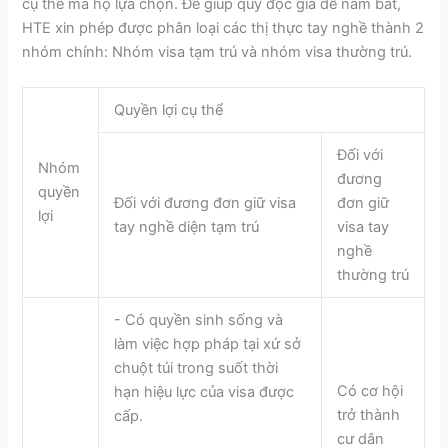
cụ thể mà họ lựa chọn. Để giúp quý độc giả dễ nắm bắt,
HTE xin phép được phân loại các thị thực tay nghề thành 2
nhóm chính: Nhóm visa tạm trú và nhóm visa thường trú.
Quyền lợi cụ thể
Đối với
Nhóm
đương
quyền
Đối với đương đơn giữ visa
đơn giữ
lợi
tay nghề diện tạm trú
visa tay
nghề
thường trú
- Có quyền sinh sống và
làm việc hợp pháp tại xứ sở
chuột túi trong suốt thời
Có cơ hội
hạn hiệu lực của visa được
trở thành
cấp.
cư dân