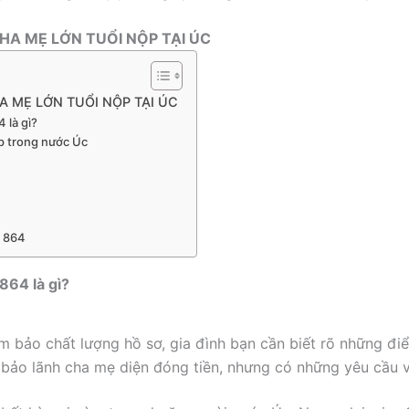
CHA MẸ LỚN TUỔI NỘP TẠI ÚC
A MẸ LỚN TUỔI NỘP TẠI ÚC
 là gì?
ộp trong nước Úc
a 864
864 là gì?
m bảo chất lượng hồ sơ, gia đình bạn cần biết rõ những điể
a bảo lãnh cha mẹ diện đóng tiền, nhưng có những yêu cầu 