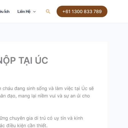
Search
+61 1300 833 789
ữu Ích
Liên Hệ
NỘP TẠI ÚC
n cháu đang sinh sống và làm việc tại Úc sẽ
ân đạo, mang lại niềm vui và sự an ủi cho
ng chuyên gia di trú có uy tín và kinh
c điều kiện cần thiết.