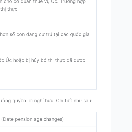
n cho cơ quan thuế vụ Úc. Trường hợp
thị thực.
hơn số con đang cư trú tại các quốc gia
ớc Úc hoặc bị hủy bỏ thị thực đã được
ởng quyền lợi nghỉ hưu. Chi tiết như sau:
u (Date pension age changes)