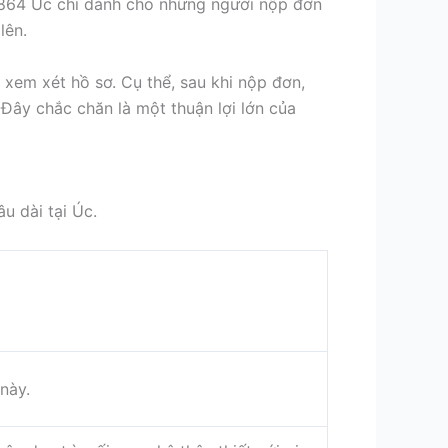
a 864 Úc chỉ dành cho những người nộp đơn
lên.
 xem xét hồ sơ. Cụ thể, sau khi nộp đơn,
Đây chắc chăn là một thuận lợi lớn của
âu dài tại Úc.
này.