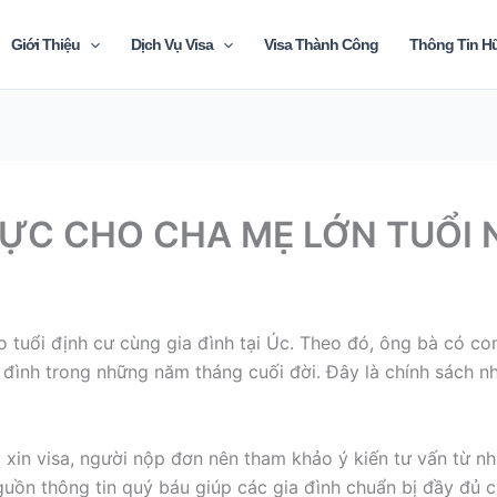
Giới Thiệu
Dịch Vụ Visa
Visa Thành Công
Thông Tin H
HỰC CHO CHA MẸ LỚN TUỔI 
 tuổi định cư cùng gia đình tại Úc. Theo đó, ông bà có co
 đình trong những năm tháng cuối đời. Đây là chính sách nh
xin visa, người nộp đơn
nên tham khảo ý kiến tư vấn từ nhữ
uồn thông tin quý báu giúp các gia đình chuẩn bị đầy đủ cá