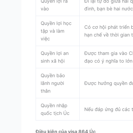
Quyền lợi ra
Đi lại tự do giữa hai
vào
đình, bạn bè hai nướ
Quyền lợi học
Có cơ hội phát triển
tập và làm
hạn chế về thời gian 
việc
Quyền lợi an
Được tham gia vào Ch
sinh xã hội
đạo có ý nghĩa to lớ
Quyền bảo
lãnh người
Được hưởng quyền đưa
thân
Quyền nhập
Nếu đáp ứng đủ các t
quốc tịch Úc
Điều kiện của visa 864 Úc