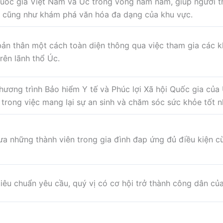
 quốc gia Việt Nam và Úc trong vòng năm năm, giúp người th
c cũng như khám phá văn hóa đa dạng của khu vực.
 bản thân một cách toàn diện thông qua việc tham gia các 
trên lãnh thổ Úc
.
ương trình Bảo hiểm Y tế và Phúc lợi Xã hội Quốc gia của
n trong việc mang lại sự an sinh và chăm sóc sức khỏe tốt
 những thành viên trong gia đình đap ứng đủ điều kiện c
iêu chuẩn yêu cầu, quý vị có cơ hội trở thành công dân củ