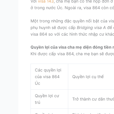
Với
visa 143
, cha mẹ bạn có thể nộp đơn ở
ở trong nước Úc. Ngoài ra, visa 864 còn có
Một trong những đặc quyền nổi bật của visa
phụ huynh sẽ được cấp
Bridging visa A
để đ
visa 864 so với các hình thức nhập cư khác
Quyền lợi của visa cha mẹ diện đóng tiền
K
hi được cấp visa 864, cha mẹ bạn sẽ được
Các quyền lợi
của visa 864
Quyền lợi cụ thể
Úc
Quyền lợi cư
Trở thành cư dân thườ
trú