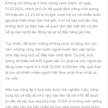
Không chỉ dừng lại ở mức lương cạnh tranh, từ ngày
01.07.2023, chính phủ Úc đã quyết định nâng mức lương
tối thiểu lên 23.23 đô la Úc/giờ, vượt trội so với nhiều quốc
gia phát triển khác trên thế giới. Con số này một lần nữa
khẳng định sự đảm bảo và quan tâm đặc biệt đối với đời
sống của người lao động tại xứ sở đầy nắng gió này.
Tuy nhiên, để được hưởng những phúc lợi đáng mơ ước
trên, những công dân nước ngoài muốn làm việc tại Úc
phải đáp ứng một số điều kiện nhất định. Cụ thể, mức
lương tối thiểu mà một người dân Úc phải trả cho người lao
động nước ngoài là ít nhất 70,000 AUD/năm. Đây quả thực
là con số khiến nhiều người Việt Nam phải khao khát và
mơ ước.
Nếu bạn cũng ấp ủ hoài bão được trải nghiệm cuộc sống
sung túc và đầy đủ như vậy, hãy liên hệ với HTE để được
tư vấn về các loại visa phù hợp. Chính vì những mức lương
hấp dẫn này mà việc nhiều du học sinh mong muốn được