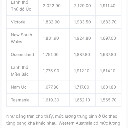
Lãnh thổ
2,022.90
2,129.00
1,911.40
Thủ đô Úc
Victoria
1,832.90
1,933.50
1,683.70
New South
1,831.90
1,924.80
1,697.00
Wales
Queensland
1,791.00
1,887.80
1,637.80
Lãnh thổ
1,775.90
1,912.10
1,614.10
Miền Bắc
Nam Úc
1,677.80
1,717.00
1,601.80
Tasmania
1,619.30
1,652.10
1,565.70
Như bảng trên cho thấy, mức lương trung bình ở Úc theo
từng bang khá khác nhau. Western Australia có mức lương