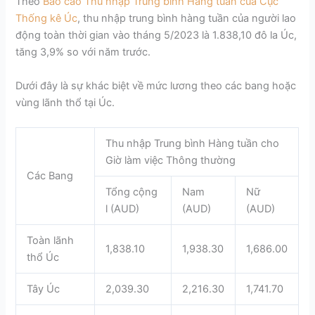
Theo
Báo cáo Thu nhập Trung bình Hàng tuần của Cục
Thống kê Úc
, thu nhập trung bình hàng tuần của người lao
động toàn thời gian vào tháng 5/2023 là 1.838,10 đô la Úc,
tăng 3,9% so với năm trước.
Dưới đây là sự khác biệt về mức lương theo các bang hoặc
vùng lãnh thổ tại Úc.
Thu nhập Trung bình Hàng tuần cho
Giờ làm việc Thông thường
Các Bang
Tổng cộng
Nam
Nữ
l (AUD)
(AUD)
(AUD)
Toàn lãnh
1,838.10
1,938.30
1,686.00
thổ Úc
Tây Úc
2,039.30
2,216.30
1,741.70