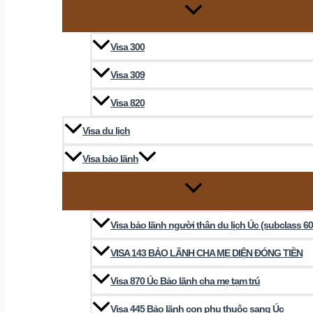
Visa 300
Visa 309
Visa 820
Visa du lịch
Visa bảo lãnh
Visa bảo lãnh người thân du lịch Úc (subclass 60
VISA 143 BẢO LÃNH CHA MẸ DIỆN ĐÓNG TIỀN
Visa 870 Úc Bảo lãnh cha mẹ tạm trú
Visa 445 Bảo lãnh con phụ thuộc sang Úc