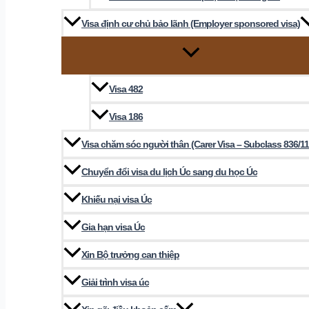
Visa định cư chủ bảo lãnh (Employer sponsored visa)
Visa 482
Visa 186
Visa chăm sóc người thân (Carer Visa – Subclass 836/11
Chuyển đổi visa du lịch Úc sang du học Úc
Khiếu nại visa Úc
Gia hạn visa Úc
Xin Bộ trưởng can thiệp
Giải trình visa úc