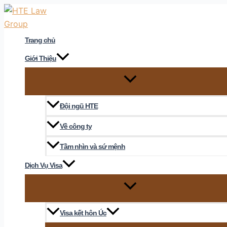
Skip
to
content
Trang chủ
Giới Thiệu
Đội ngũ HTE
Về công ty
Tầm nhìn và sứ mệnh
Dịch Vụ Visa
Visa kết hôn Úc