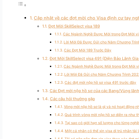
Cập nhật về các đợt mời cho Visa định cư tay ngh
Đợt Mời SkillSelect visa 189
Các Ngành Nghề Được Mời trong Đợt Mời vi
Lời Mời Đã Được Gửi cho Năm Chương Trì
Các Đợt Mời 189 Trước Đây
Đợt Mời SkillSelect visa 491 (Diện Bảo Lãnh Gia
Các Ngành Nghề Được Mời trong Đợt Mời v
Lời Mời Đã Gửi cho Năm Chương Trình 20
Các đợt mời nộp hồ sơ visa 491 trước đây
Các Đợt mời nộp hồ sơ của các Bang/Vùng lãnh
Các câu hỏi thường gặp
Vòng mời nộp hồ sơ là gì và nó hoạt động n
Quá trình vòng mời nộp hồ sơ diễn ra như t
Tại sao có giới hạn số lượng cho từng ngh
Một cá nhân có thể xin visa di trú nhân t
Tôi có nên nộp đơn xin visa theo các đợt m