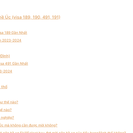
ề Úc (visa 189, 190, 491, 191)
sa 189 Gần Nhất
nh 2023-2024
 Đình)
isa 491 Gần Nhất
23-2024
 thổ
hư thế nào?
hế nào?
ề nghiệp?
ài Úc mà không cần được mời không?
ời nộp hồ sơ SkillSelect hay đợt mời nộp hồ sơ của tiểu bang/lãnh thổ không?