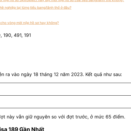
ghề nghiệp tại từng tiểu bang/lãnh thổ ở đâu?
ện cho vòng mời nộp hồ sơ hay không?
ễn ra vào ngày 18 tháng 12 năm 2023. Kết quả như sau:
 đợt này vẫn giữ nguyên so với đợt trước, ở mức 65 điểm.
isa 189 Gần Nhất