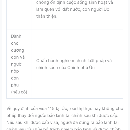
chóng ổn định cuộc sống sinh hoạt và
làm quen với đất nước, con người Úc
thân thiện.
Dành
cho
đương
đơn và
Chấp hành nghiêm chỉnh luật pháp và
người
chính sách của Chính phủ Úc
nộp
đơn
phụ
(nếu có)
Về quy định của visa 115 tại Úc, loại thị thực này không cho
phép thay đổi người bảo lãnh tài chính sau khi được cấp.
Nếu sau khi được cấp visa, người đã đứng ra bảo lãnh tài
chính yêu cầu hủy bỏ trách nhiệm bảo lãnh và được chính