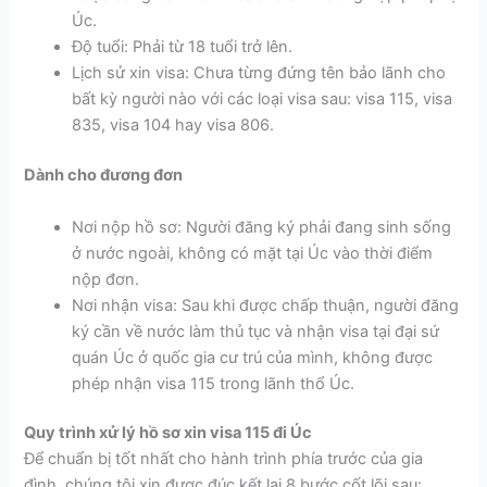
Úc.
Độ tuổi: Phải từ 18 tuổi trở lên.
Lịch sử xin visa: Chưa từng đứng tên bảo lãnh cho
bất kỳ người nào với các loại visa sau: visa 115, visa
835, visa 104 hay visa 806.
Dành cho đương đơn
Nơi nộp hồ sơ: Người đăng ký phải đang sinh sống
ở nước ngoài, không có mặt tại Úc vào thời điểm
nộp đơn.
Nơi nhận visa: Sau khi được chấp thuận, người đăng
ký cần về nước làm thủ tục và nhận visa tại đại sứ
quán Úc ở quốc gia cư trú của mình, không được
phép nhận visa 115 trong lãnh thổ Úc.
Quy trình xử lý hồ sơ xin visa 115 đi Úc
Để chuẩn bị tốt nhất cho hành trình phía trước của gia
đình, chúng tôi xin được đúc kết lại 8 bước cốt lõi sau: