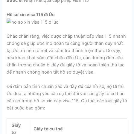
Bước 8:
Nhận kết quả cấp phép visa 115
Hồ sơ xin visa 115 đi Úc
Chắc chắn rằng, việc được chấp thuận cấp visa 115 nhanh
chóng sẽ giúp ước mơ đoàn tụ cùng người thân duy nhất
tại Úc trở nên rõ nét và sớm trở thành hiện thực. Do vậy,
nếu khao khát sớm đặt chân đến Úc, các đương đơn cần
khẩn trương chuẩn bị đầy đủ giấy tờ và hoàn thiện thủ tục
để nhanh chóng hoàn tất hồ sơ duyệt visa.
Để đảm bảo tính chuẩn xác và đầy đủ của hồ sơ, Bộ Di trú
Úc đưa ra những yêu cầu cụ thể đối với các giấy tờ cơ bản
cần có trong hồ sơ xin cấp visa 115. Cụ thể, các loại giấy tờ
bắt buộc bao gồm:
Giấy
Giấy tờ cụ thể
tờ