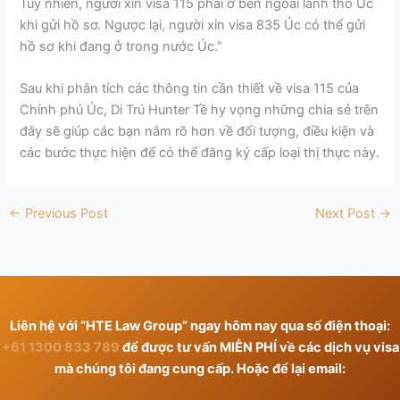
Tuy nhiên, người xin visa 115 phải ở bên ngoài lãnh thổ Úc
khi gửi hồ sơ. Ngược lại, người xin visa 835 Úc có thể gửi
hồ sơ khi đang ở trong nước Úc.”
Sau khi phân tích các thông tin cần thiết về visa 115 của
Chính phủ Úc, Di Trú Hunter Tề hy vọng những chia sẻ trên
đây sẽ giúp các bạn nắm rõ hơn về đối tượng, điều kiện và
các bước thực hiện để có thể đăng ký cấp loại thị thực này.
←
Previous Post
Next Post
→
Liên hệ với “HTE Law Group” ngay hôm nay qua số điện thoại:
+61 1300 833 789
để được tư vấn MIỄN PHÍ về các dịch vụ visa
mà chúng tôi đang cung cấp. Hoặc để lại email: