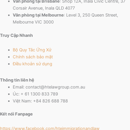
Văn phòng tại Brisbane
: Shop 12A, Inala Civic Centre, 37
Corsair Avenue, Inala QLD 4077
Văn phòng tại Melbourne
: Level 3, 250 Queen Street,
Melbourne VIC 3000
Truy Cập Nhanh
Bộ Quy Tắc Ứng Xử
Chính sách bảo mật
Điều khoản sử dụng
Thông tin liên hệ
Email: contact@htelawgroup.com.au
Úc: + 61 1300 833 789
Việt Nam: +84 826 688 788
Kết nối Fanpage
https://www.facebook.com/
hteimmigrationandlaw