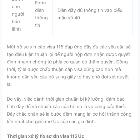
Form
cho
điền
Điền đầy đủ thông tin vào biểu
người
thông
mẫu số 40
bảo
tin
lãnh
Một hồ sơ xin cấp visa 115 đáp ứng đầy đủ các yêu cầu sẽ
tạo điều kiện thuận lợi để người nộp đơn nhận được quyết
định nhanh chóng từ phía cơ quan có thẩm quyền. Đồng
thời, tỷ lệ được chấp thuận cấp visa cũng cao hơn mà
không cần yêu cầu bổ sung giấy tờ hay chờ đợi xét duyệt
lại.
Do vậy, việc dành thời gian chuẩn bị kỹ lưỡng, đảm bảo
tính đầy đủ và chuẩn xác của hồ sơ là vô cùng cấp thiết.
Đây chắc chắn sẽ là bước đệm mang lại cơ hội thành công
lớn nhất cho giấc mơ Úc của các gia đình.
Thời gian xử lý hồ sơ xin visa 115 Úc