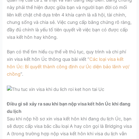
quan hệ của cả 2 là thật và vẫn đang tiếp diễn.
Bằng chứng
này phải thể hiện được giữa bạn và người bạn đời có mối
liên kết chặt chẽ dựa trên 4 khía cạnh là xã hội, tài chính,
chung sống và chia sẻ. Việc cung cấp bằng chứng rõ ràng,
đầy đủ chính là yếu tố tiên quyết về việc bạn có được cấp
visa kết hôn hay không.
Bạn có thể tìm hiểu cụ thể về thủ tục, quy trình và chi phí
xin visa kết hôn Úc thông qua bài viết “
Các loại visa kết
hôn Úc: Bí quyết thành công định cư Úc diện bảo lãnh vợ/
chồng
”.
Điều gì sẽ xảy ra sau khi bạn nộp visa kết hôn Úc khi đang
du lịch
Sau khi nộp hồ sơ xin visa kết hôn khi đang du lịch Úc, bạn
sẽ được cấp visa bắc cầu loại A hay còn gọi là Bridging visa
A (trong trường hợp nộp visa kết hôn khi visa du lịch vẫn