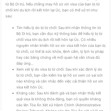
từ Bộ Di trú. Nếu chẳng may hồ sơ xin visa của bạn bị từ
chối khi du lịch rồi kết hôn tại Úc, bạn có thể xử trí như
sau:
Tìm hiểu lý do bị từ chối: Sau khi nhận thông tin từ
Bộ Di trú, bạn cần đọc kỹ thông báo để hiểu lý bị từ
chối visa khi du lịch rồi kết hôn tại Úc. Có nhiều
nguyên nhân khiến hồ sơ xin visa kết hôn của bạn bị
từ chối, có thể là sức khỏe, lệnh cấm, lý lịch tư pháp
hay các bằng chứng về mối quan hệ vẫn chưa đủ
đáp ứng…
Xem xét lý do visa bị từ chối: Sau khi xác định lý do
bị từ chối, bạn cần kiểm tra lại hồ sơ xem có sai sót
nào không và cân nhắc đến việc cải thiện hồ sơ xin
visa kết hôn Úc.
Kháng cáo: Sau khi đánh giá và bạn nhận thấy kết
quả visa là không thỏa đáng, bạn có quyền kháng
cáo lên Tòa Án Xét xử Hành Chính (Administrative
Review Tribunal). Kháng cáo lên Tòa Án xét xử là cơ