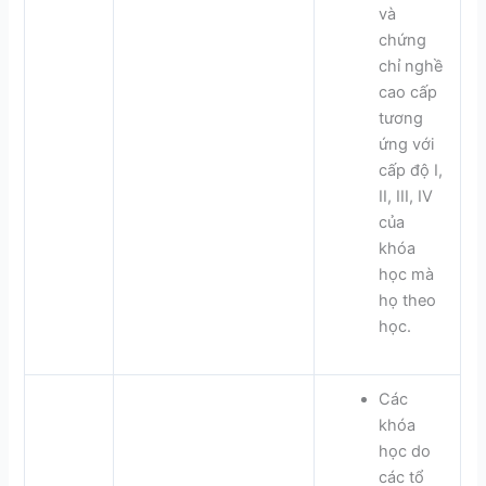
và
chứng
chỉ nghề
cao cấp
tương
ứng với
cấp độ I,
II, III, IV
của
khóa
học mà
họ theo
học.
Các
khóa
học do
các tổ