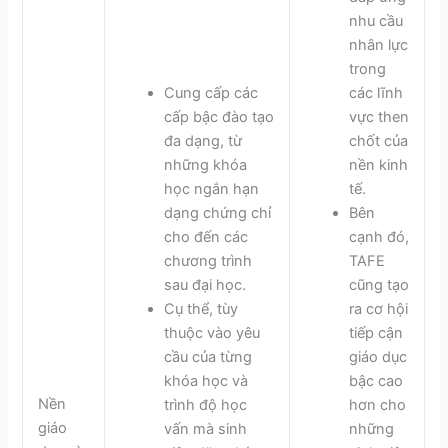
nhu cầu
nhân lực
trong
Cung cấp các
các lĩnh
cấp bậc đào tạo
vực then
đa dạng, từ
chốt của
những khóa
nền kinh
học ngắn hạn
tế.
dạng chứng chỉ
Bên
cho đến các
cạnh đó,
chương trình
TAFE
sau đại học.
cũng tạo
Cụ thể, tùy
ra cơ hội
thuộc vào yêu
tiếp cận
cầu của từng
giáo dục
khóa học và
bậc cao
Nền
trình độ học
hơn cho
giáo
vấn mà sinh
những