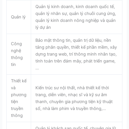
Quản lý kinh doanh, kinh doanh quốc tế,
quản lý nhân sự, quản lý chuỗi cung ứng,
Quản lý
quản lý kinh doanh nông nghiệp và quản
lý dự án
Bảo mật thông tin, quản trị dữ liệu, nền
Công
tảng phân quyền, thiết kế phần mềm, xây
nghệ
dựng trang web, trí thông minh nhân tạo,
thông
tính toán trên đám mây, phát triển game,
tin
…
Thiết kế
và
Kiến trúc sư nội thất, nhà thiết kế thời
phương
trang, diễn viên, nhạc sĩ và kỹ sư âm
tiện
thanh, chuyên gia phương tiện kỹ thuật
truyền
số, nhà làm phim và truyền thông,…
thông
Quản lý khách sạn quốc tế, chuyên gia lữ