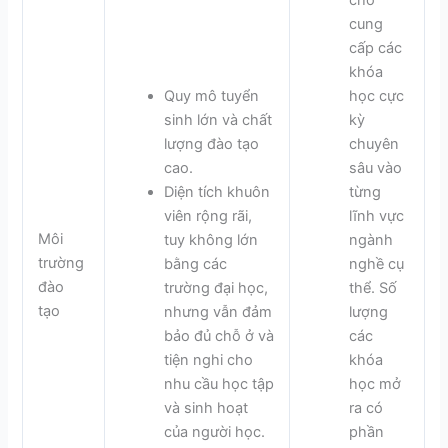
cung
cấp các
khóa
Quy mô tuyển
học cực
sinh lớn và chất
kỳ
lượng đào tạo
chuyên
cao.
sâu vào
Diện tích khuôn
từng
viên rộng rãi,
lĩnh vực
Môi
tuy không lớn
ngành
trường
bằng các
nghề cụ
đào
trường đại học,
thể. Số
tạo
nhưng vẫn đảm
lượng
bảo đủ chỗ ở và
các
tiện nghi cho
khóa
nhu cầu học tập
học mở
và sinh hoạt
ra có
của người học.
phần