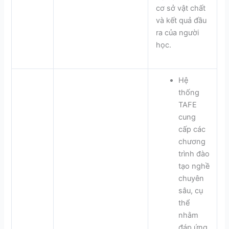
cơ sở vật chất
và kết quả đầu
ra của người
học.
Hệ
thống
TAFE
cung
cấp các
chương
trình đào
tạo nghề
chuyên
sâu, cụ
thể
nhằm
đáp ứng