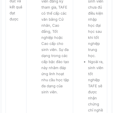
dục và
viên đăng ký
sinh viên
kết quả
tham gia, TAFE
chưa đủ
đạt
có thể cấp các
điều kiện
được
văn bằng Cử
nhập
nhân, Cao
học đại
đẳng, Tốt
học sau
nghiệp hoặc
khi tốt
Cao cấp cho
nghiệp
sinh viên. Sự đa
trung
dạng trong các
học.
cấp bậc đào tạo
Ngoài ra,
này nhằm đáp
sinh viên
ứng linh hoạt
tốt
nhu cầu học tập
nghiệp
đa dạng của
TAFE sẽ
sinh viên.
được
nhận
chứng
chỉ nghề